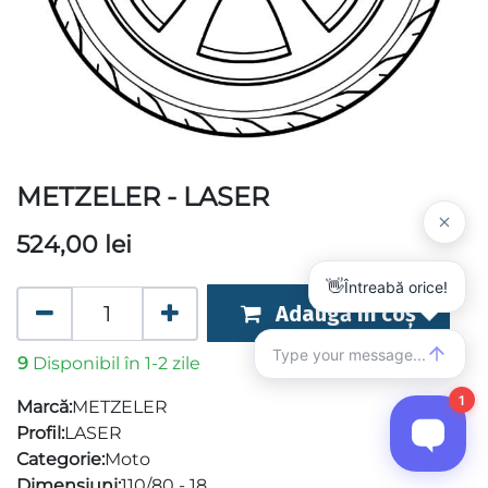
METZELER - LASER
524,00
lei
Adaugă în coș
9
Disponibil în 1-2 zile
Marcă:
METZELER
Profil:
LASER
Categorie:
Moto
Dimensiuni:
110/80 - 18