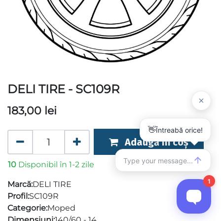
DELI TIRE - SC109R
183,00
lei
Adaugă în coș
10
Disponibil în 1-2 zile
Marcă:
DELI TIRE
Profil:
SC109R
Categorie:
Moped
Dimensiuni:
140/60 - 14