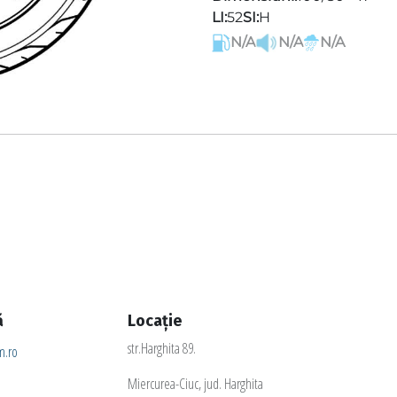
LI:
52
SI:
H
N/A
N/A
N/A
ă
Locație
str.Harghita 89.
.ro
Miercurea-Ciuc, jud. Harghita