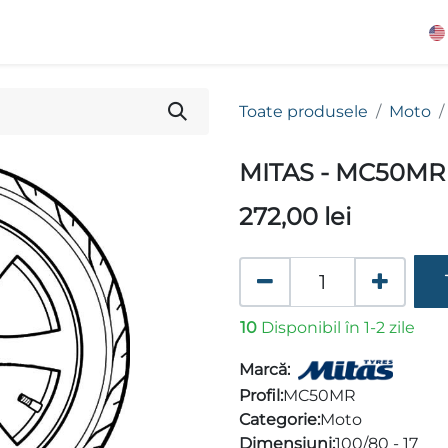
Toate produsele
Moto
MITAS - MC50MR
272,00
lei
10
Disponibil în 1-2 zile
Marcă:
Profil:
MC50MR
Categorie:
Moto
Dimensiuni:
100/80 - 17