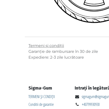
Termeni și condiții
Garanție de rambursare în 30 de zile
Expediere: 2-3 zile lucrătoare
Sigma-Gum
Intrați în legătur
TERMENI ȘI CONDIȚII
sigmagum@sigmagum
Conditii de garantie
+40799930930