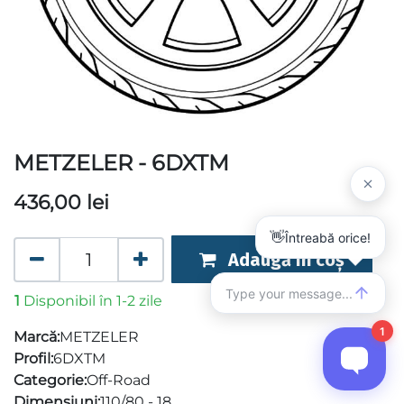
METZELER - 6DXTM
436,00
lei
Adaugă în coș
1
Disponibil în 1-2 zile
Marcă:
METZELER
Profil:
6DXTM
Categorie:
Off-Road
Dimensiuni:
110/80 - 18