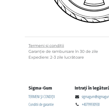
Termeni și condiții
Garanție de rambursare în 30 de zile
Expediere: 2-3 zile lucrătoare
Sigma-Gum
Intrați în legătur
TERMENI ȘI CONDIȚII
sigmagum@sigmagum
Conditii de garantie
+40799930930