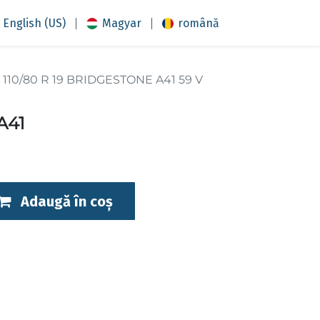
|
|
English (US)
Magyar
română
110/80 R 19 BRIDGESTONE A41 59 V
A41
Adaugă în coș