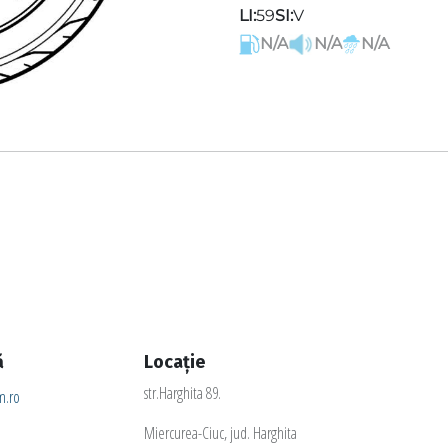
LI:
59
SI:
V
N/A
N/A
N/A
ă
Locație
str.Harghita 89.
.ro
Miercurea-Ciuc, jud. Harghita