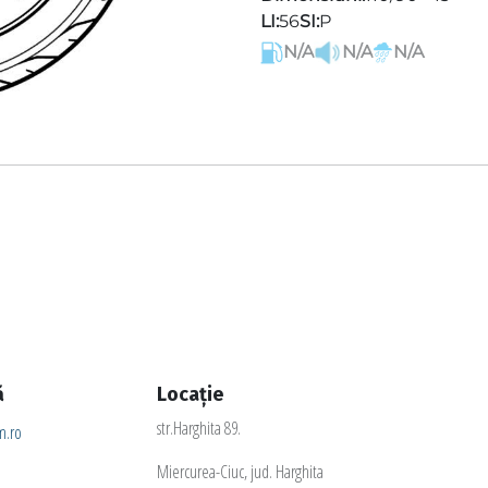
LI:
56
SI:
P
N/A
N/A
N/A
ă
Locație
str.Harghita 89.
.ro
Miercurea-Ciuc, jud. Harghita