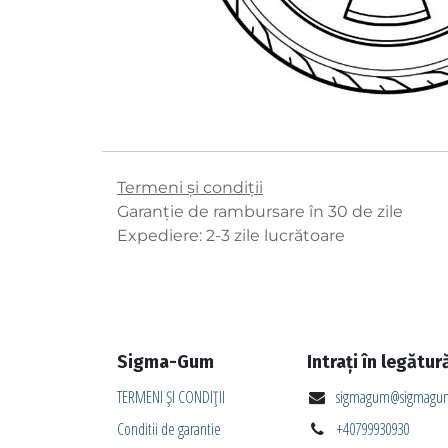
Termeni și condiții
Garanție de rambursare în 30 de zile
Expediere: 2-3 zile lucrătoare
Sigma-Gum
Intrați în legătur
TERMENI ȘI CONDIȚII
sigmagum@sigmagum
Conditii de garantie
+40799930930