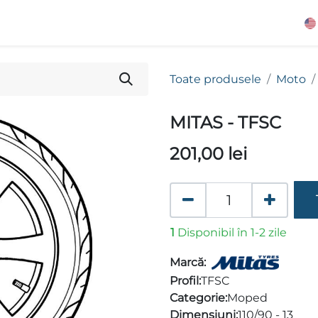
Toate produsele
Moto
MITAS - TFSC
201,00
lei
1
Disponibil în 1-2 zile
Marcă:
Profil:
TFSC
Categorie:
Moped
Dimensiuni:
110/90 - 13