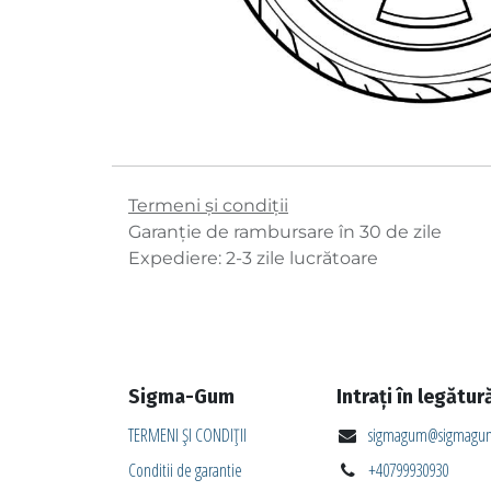
Termeni și condiții
Garanție de rambursare în 30 de zile
Expediere: 2-3 zile lucrătoare
Sigma-Gum
Intrați în legătur
TERMENI ȘI CONDIȚII
sigmagum@sigmagum
Conditii de garantie
+40799930930