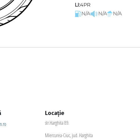
LI:
4PR
N/A
N/A
N/A
ă
Locație
str.Harghita 89.
.ro
Miercurea-Ciuc, jud. Harghita