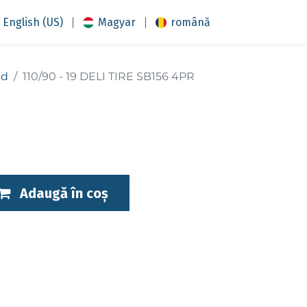
|
|
English (US)
Magyar
română
ad
110/90 - 19 DELI TIRE SB156 4PR
Adaugă în coș