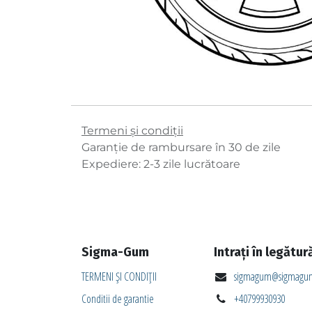
Termeni și condiții
Garanție de rambursare în 30 de zile
Expediere: 2-3 zile lucrătoare
Sigma-Gum
Intrați în legătur
TERMENI ȘI CONDIȚII
sigmagum@sigmagum
Conditii de garantie
+40799930930