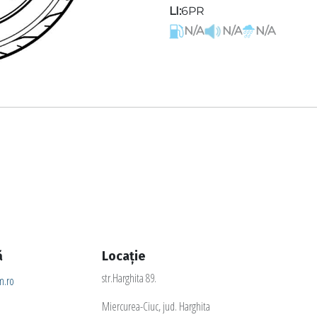
LI:
6PR
N/A
N/A
N/A
ă
Locație
str.Harghita 89.
.ro
Miercurea-Ciuc, jud. Harghita