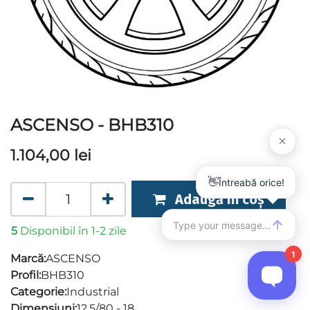
ASCENSO - BHB310
1.104,00
lei
Adaugă în coș
5
Disponibil în 1-2 zile
Marcă:
ASCENSO
Profil:
BHB310
Categorie:
Industrial
Dimensiuni:
12.5/80 - 18