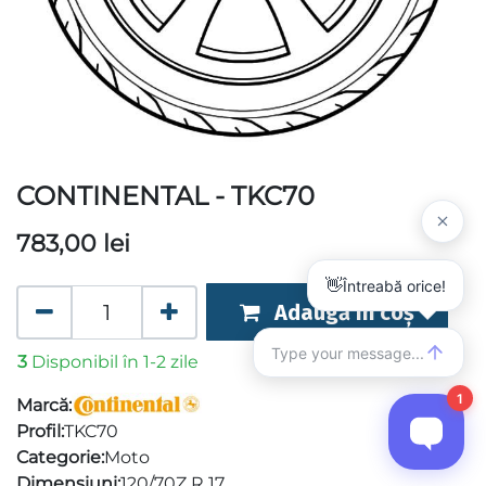
CONTINENTAL - TKC70
783,00
lei
Adaugă în coș
3
Disponibil în 1-2 zile
Marcă:
Profil:
TKC70
Categorie:
Moto
Dimensiuni:
120/70Z R 17