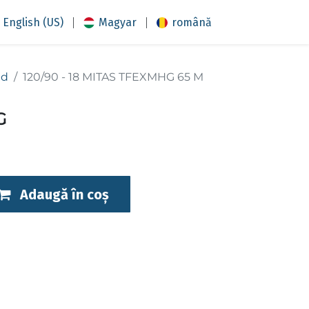
|
|
English (US)
Magyar
română
ad
120/90 - 18 MITAS TFEXMHG 65 M
G
Adaugă în coș