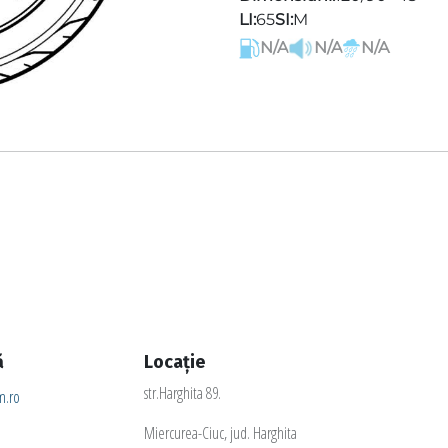
LI:
65
SI:
M
N/A
N/A
N/A
ă
Locație
str.Harghita 89.
.ro
Miercurea-Ciuc, jud. Harghita