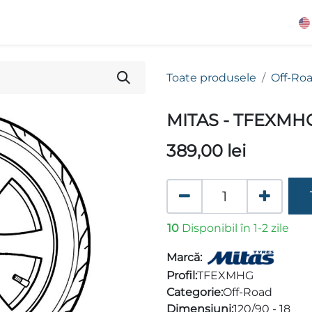
Toate produsele
Off-Ro
MITAS - TFEXMH
389,00
lei
10
Disponibil în 1-2 zile
Marcă:
Profil:
TFEXMHG
Categorie:
Off-Road
Dimensiuni:
120/90 - 18