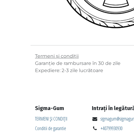
Termeni și condiții
Garanție de rambursare în 30 de zile
Expediere: 2-3 zile lucrătoare
Sigma-Gum
Intrați în legătur
TERMENI ȘI CONDIȚII
sigmagum@sigmagum
Conditii de garantie
+40799930930