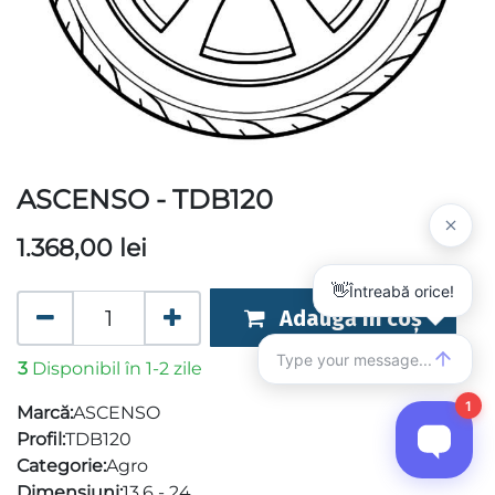
ASCENSO - TDB120
1.368,00
lei
Adaugă în coș
3
Disponibil în 1-2 zile
Marcă:
ASCENSO
Profil:
TDB120
Categorie:
Agro
Dimensiuni:
13.6 - 24