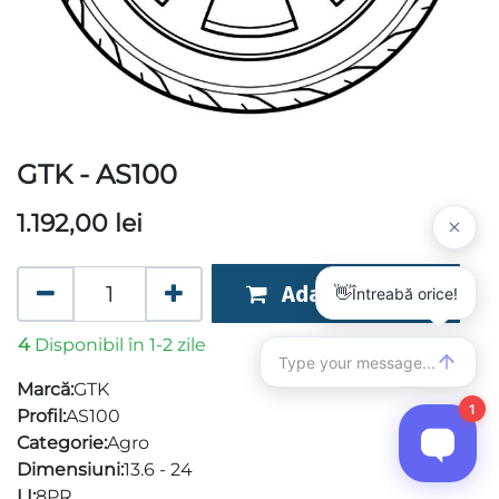
GTK - AS100
1.192,00
lei
Adaugă în coș
4
Disponibil în 1-2 zile
Marcă:
GTK
Profil:
AS100
Categorie:
Agro
Dimensiuni:
13.6 - 24
LI:
8PR