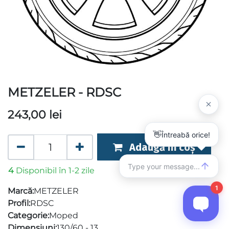
METZELER - RDSC
243,00
lei
Adaugă în coș
4
Disponibil în 1-2 zile
Marcă:
METZELER
Profil:
RDSC
Categorie:
Moped
Dimensiuni:
130/60 - 13