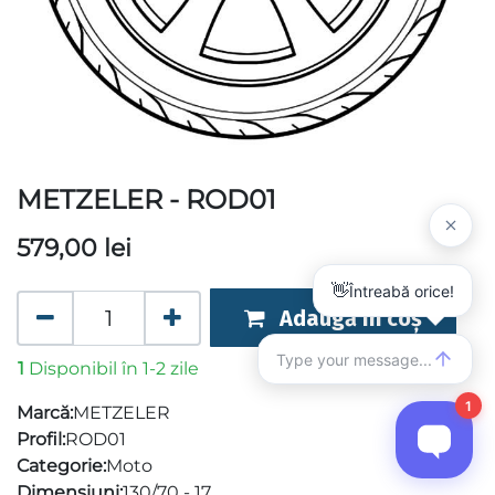
METZELER - ROD01
579,00
lei
Adaugă în coș
1
Disponibil în 1-2 zile
Marcă:
METZELER
Profil:
ROD01
Categorie:
Moto
Dimensiuni:
130/70 - 17