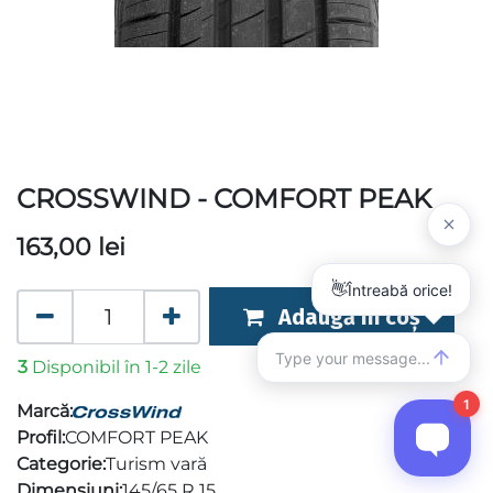
CROSSWIND - COMFORT PEAK
163,00
lei
Adaugă în coș
3
Disponibil în 1-2 zile
Marcă:
Profil:
COMFORT PEAK
Categorie:
Turism vară
Dimensiuni:
145/65 R 15