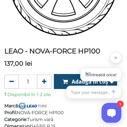
LEAO - NOVA-FORCE HP100
137,00
lei
Adaugă în coș
1
Disponibil în 1-2 zile
Marcă:
Profil:
NOVA-FORCE HP100
Categorie:
Turism vară
Dimensiuni:
145/65 R 15