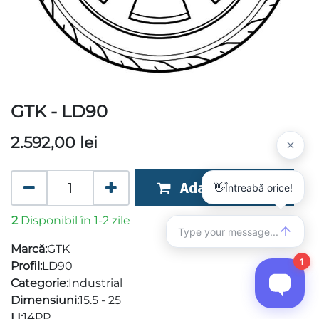
GTK - LD90
2.592,00
lei
Adaugă în coș
2
Disponibil în 1-2 zile
Marcă:
GTK
Profil:
LD90
Categorie:
Industrial
Dimensiuni:
15.5 - 25
LI:
14PR