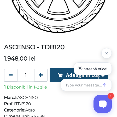
ASCENSO - TDB120
1.948,00
lei
Adaugă în coș
1
Disponibil în 1-2 zile
Marcă:
ASCENSO
Profil:
TDB120
Categorie:
Agro
Dimensiuni:
15.5 - 38