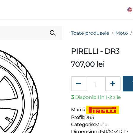
Toate produsele
Moto
PIRELLI - DR3
707,00
lei
3
Disponibil în 1-2 zile
Marcă:
Profil:
DR3
Categorie:
Moto
Dimensiuni:
150/60Z R 17