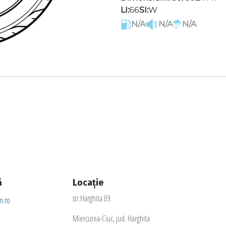
LI:
66
SI:
W
N/A
N/A
N/A
ă
Locație
str.Harghita 89.
.ro
Miercurea-Ciuc, jud. Harghita