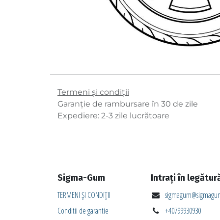
Termeni și condiții
Garanție de rambursare în 30 de zile
Expediere: 2-3 zile lucrătoare
Sigma-Gum
Intrați în legătur
TERMENI ȘI CONDIȚII
sigmagum@sigmagum
Conditii de garantie
+40799930930