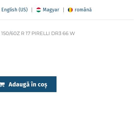
|
|
English (US)
Magyar
română
150/60Z R 17 PIRELLI DR3 66 W
Adaugă în coș