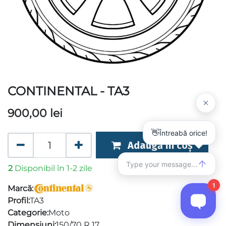
CONTINENTAL - TA3
900,00
lei
Adaugă în coș
2
Disponibil în 1-2 zile
Marcă:
Profil:
TA3
Categorie:
Moto
Dimensiuni:
150/70 R 17