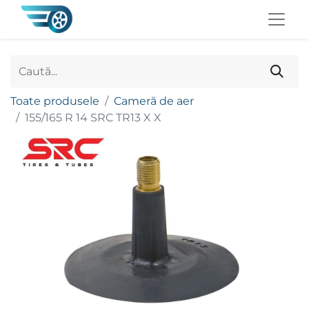
Toate produsele
Cameră de aer
155/165 R 14 SRC TR13 X X