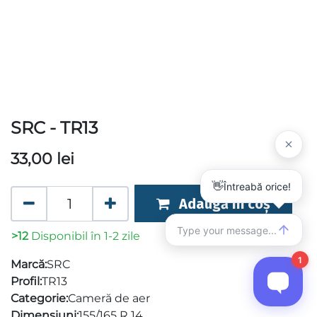
SRC - TR13
33,00
lei
Adaugă în coș
>12
Disponibil în 1-2 zile
Marcă:
SRC
Profil:
TR13
Categorie:
Cameră de aer
Dimensiuni:
155/165 R 14