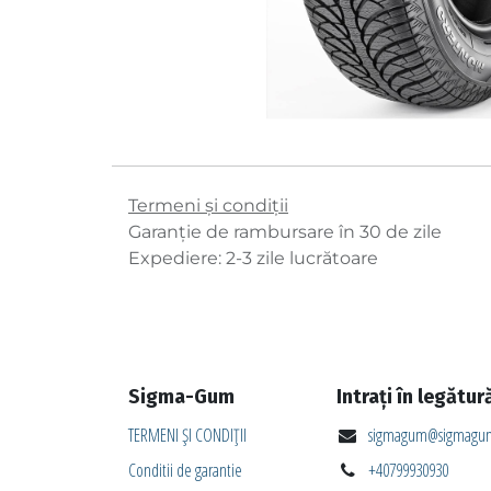
Termeni și condiții
Garanție de rambursare în 30 de zile
Expediere: 2-3 zile lucrătoare
Sigma-Gum
Intrați în legătur
TERMENI ȘI CONDIȚII
sigmagum@sigmagum
Conditii de garantie
+40799930930