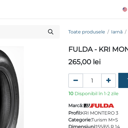
Toate produsele
Iarnă
FULDA - KRI MO
265,00
lei
10
Disponibil în 1-2 zile
Marcă:
Profil:
KRI MONTERO 3
Categorie:
Turism M+S
Dimensiuni:
155/65 R 14