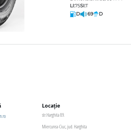
LI:
75
SI:
T
D
69
D
ă
Locație
str.Harghita 89.
.ro
Miercurea-Ciuc, jud. Harghita