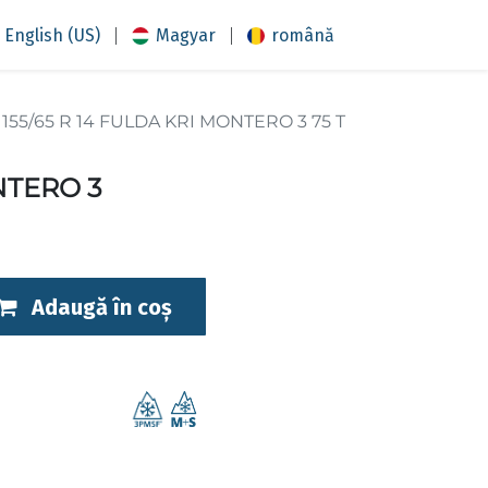
|
|
English (US)
Magyar
română
155/65 R 14 FULDA KRI MONTERO 3 75 T
NTERO 3
Adaugă în coș