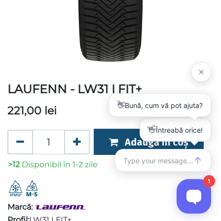
LAUFENN - LW31 I FIT+
221,00
lei
Adaugă în coș
>12
Disponibil în 1-2 zile
Marcă:
Profil:
LW31 I FIT+