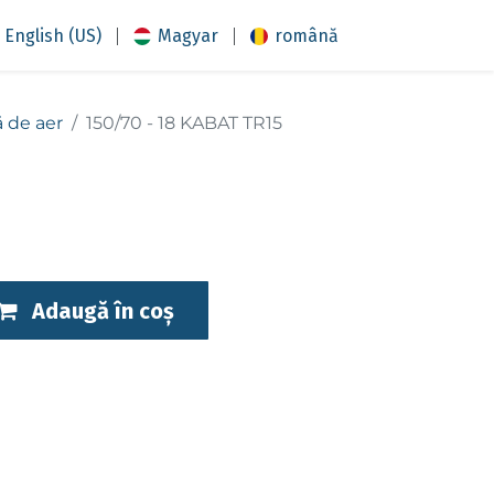
|
|
English (US)
Magyar
română
 de aer
150/70 - 18 KABAT TR15
Adaugă în coș