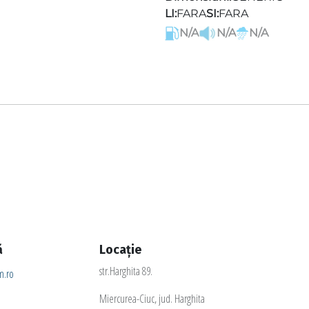
LI:
FARA
SI:
FARA
N/A
N/A
N/A
ă
Locație
str.Harghita 89.
.ro
Miercurea-Ciuc, jud. Harghita