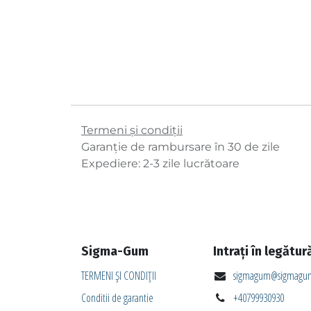
Termeni și condiții
Garanție de rambursare în 30 de zile
Expediere: 2-3 zile lucrătoare
Sigma-Gum
Intrați în legătur
TERMENI ȘI CONDIȚII
sigmagum@sigmagum
Conditii de garantie
+40799930930